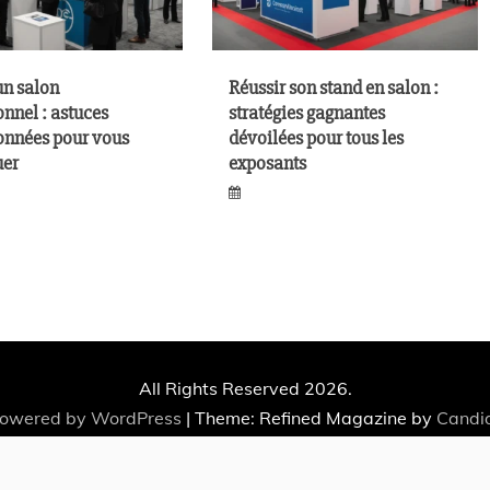
un salon
Réussir son stand en salon :
onnel : astuces
stratégies gagnantes
onnées pour vous
dévoilées pour tous les
er
exposants
All Rights Reserved 2026.
powered by WordPress
|
Theme: Refined Magazine by
Candi