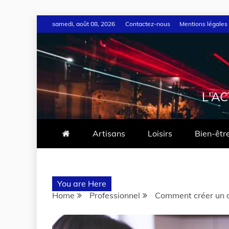
samedi, août 08, 2026
Contactez-nous
Mentions légales
L'A
Artisans
Loisirs
Bien-êtr
You are Here
Home
Professionnel
Comment créer un 