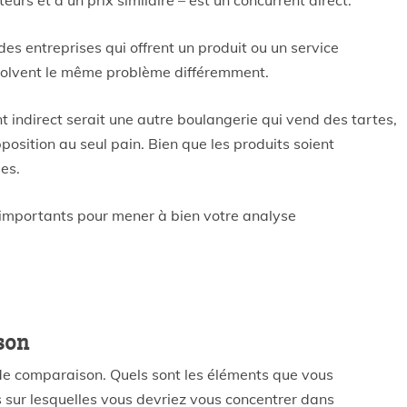
 et à un prix similaire – est un concurrent direct.
 des entreprises qui offrent un produit ou un service
résolvent le même problème différemment.
t indirect serait une autre boulangerie qui vend des tartes,
position au seul pain. Bien que les produits soient
mes.
 importants pour mener à bien votre analyse
son
 de comparaison. Quels sont les éléments que vous
s sur lesquelles vous devriez vous concentrer dans