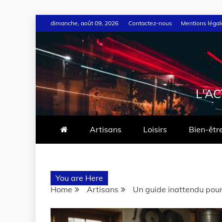
dimanche, août 09, 2026
Contactez-nous
Mentions légal
L'A
Artisans
Loisirs
Bien-êtr
You are Here
Home
Artisans
Un guide inattendu pour